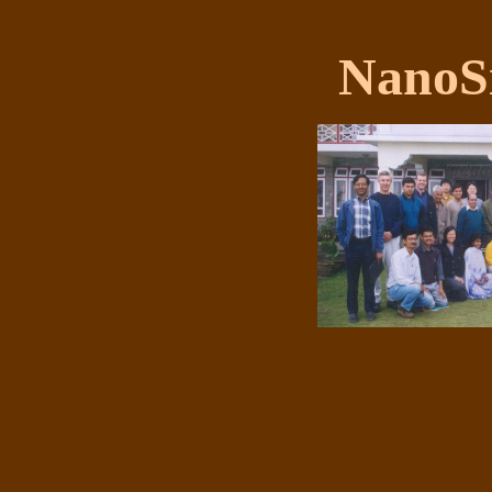
NanoS