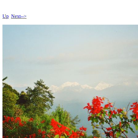
Up
Next-->