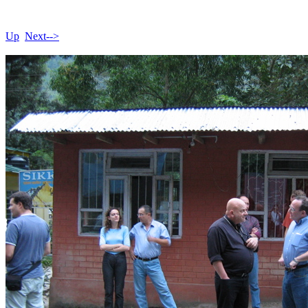
Up
Next-->